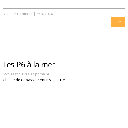
Nathalie Darimont
|
25/4/2024
Lire
Les P6 à la mer
Sorties scolaires en primaire
Classe de dépaysement P6, la suite...