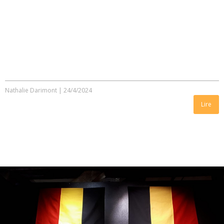
Nathalie Darimont
|
24/4/2024
Lire