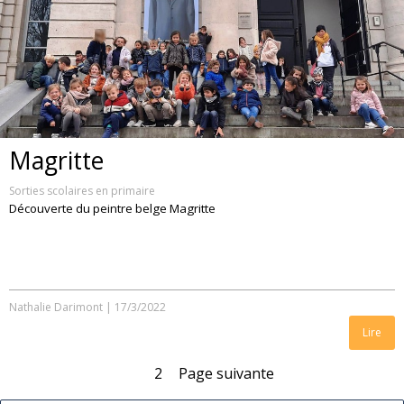
Magritte
Sorties scolaires en primaire
Découverte du peintre belge Magritte
Nathalie Darimont
|
17/3/2022
Lire
1
2
Page suivante