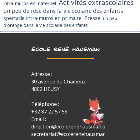
Activités extrascolaires
intra-muros en maternel
un peu de rose dans la vie scolaire des enfants
Presse
spectacle intra-muros en primaire
un peu
d'orange dans la vie scolaire des enfants
ÉCOLE RENÉ HAUSMAN
Adresse :
30 avenue du Chaineux
4802 HEUSY
Téléphone :
+32 87 22 57 59
Email :
direction@ecolerenehausman.be
secretariat@ecolerenehausman.be