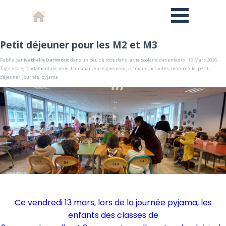
Petit déjeuner pour les M2 et M3
Publié par
Nathalie Darimont
dans
un peu de rose dans la vie scolaire des enfants
· 13 Mars 2026
Tags:
ecole
,
fondamentale
,
rene
,
hausman
,
enseignement
,
primaire
,
activités
,
maternelle
,
petit
,
déjeuner
,
journée
,
pyjama
Ce vendredi 13 mars, lors de la journée pyjama, les
enfants des classes de