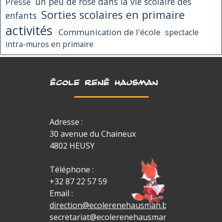
Presse
un peu de rose dans la vie scolaire des
Sorties scolaires en primaire
enfants
activités
Communication de l'école
spectacle
intra-muros en primaire
ÉCOLE RENÉ HAUSMAN
Adresse :
30 avenue du Chaineux
4802 HEUSY
Téléphone :
+32 87 22 57 59
Email :
direction@ecolerenehausman.be
secretariat@ecolerenehausman.be