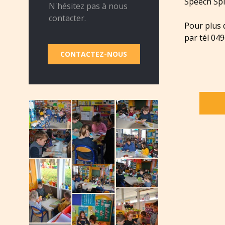
Speech Spl
N'hésitez pas à nous
contacter.
Pour plus 
par tél 04
CONTACTEZ-NOUS