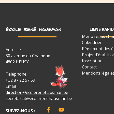
LIENS RAPID
ÉCOLE RENÉ HAUSMAN
Menu repas cha
Calendrier
Réglement des é
Adresse :
Projet d'établis
30 avenue du Chaineux
Inscription
4802 HEUSY
Contact
Mentions légale
Téléphone :
+32 87 22 57 59
Email :
direction@ecolerenehausman.be
secretariat@ecolerenehausman.be
SUIVEZ-NOUS :