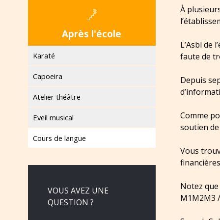
À plusieur
l’établisse
Après l'école
L’Asbl de l
Karaté
faute de t
Capoeira
Depuis sep
d’informat
Atelier théâtre
Comme pour
Eveil musical
soutien de 
Cours de langue
Vous trouv
financières
Notez que 
VOUS AVEZ UNE
M1M2M3 / 
QUESTION ?