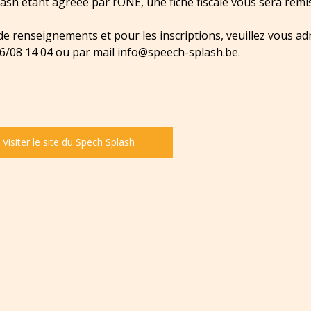
ash étant agréée par l’ONE, une fiche fiscale vous sera rem
de renseignements et pour les inscriptions, veuillez vous ad
96/08 14 04 ou par mail info@speech-splash.be.
Visiter le site du Spech Splash