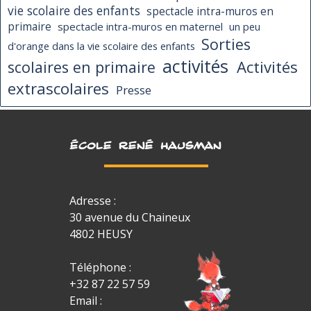
vie scolaire des enfants
spectacle intra-muros en
primaire
spectacle intra-muros en maternel
un peu
Sorties
d'orange dans la vie scolaire des enfants
activités
Activités
scolaires en primaire
extrascolaires
Presse
ÉCOLE RENÉ HAUSMAN
Adresse :
30 avenue du Chaineux
4802 HEUSY
Téléphone :
+32 87 22 57 59
Email :