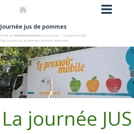
Journée jus de pommes
Publié par
Nathalie Darimont
dans
activités
· 15 Septembre 2020
Tags:
activité
,
jus
,
de
,
pommes
,
primaire
,
maternelle
La journée JUS